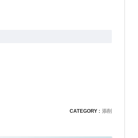
i
・
オ
ン
ラ
イ
ン
国
語
講
師
CATEGORY :
添削
ま
み
（