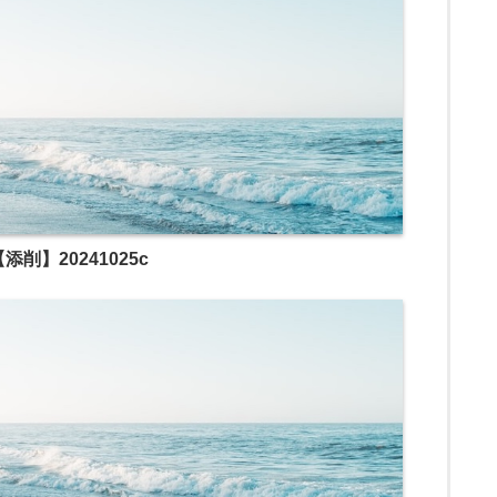
海
外
在
住
）
・
有
名
添削】20241025c
企
業
人
事
４
年
＋