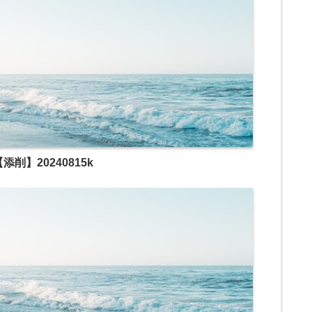
海
外
在
住
）
・
有
名
添削】20240815k
企
業
人
事
４
年
＋