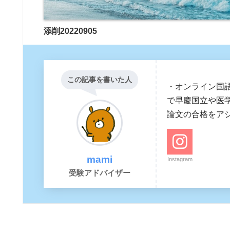
添削20220905
この記事を書いた人
・オンライン国
で早慶国立や医
論文の合格をア
mami
Instagram
受験アドバイザー