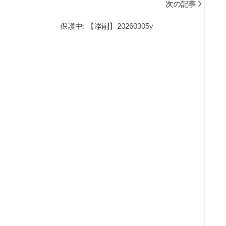
次の記事
後
、
保護中: 【添削】20260305y
当
塾
開
講
・
小
論
文
指
導
で
早
慶