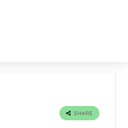
ム
m
a
m