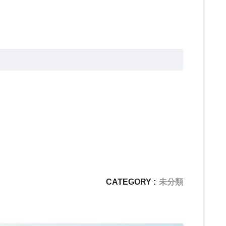
i
・
オ
ン
ラ
イ
ン
国
語
講
師
CATEGORY :
未分類
ま
み
（