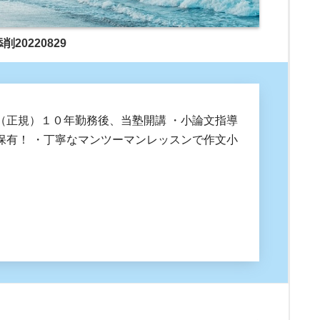
東
京
削20220829
都
高
校
教
（正規）１０年勤務後、当塾開講 ・小論文指導
師
保有！ ・丁寧なマンツーマンレッスンで作文小
（
正
規
）
１
０
年
勤
務