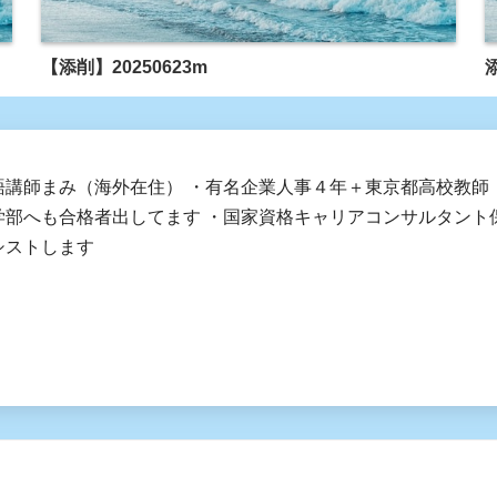
【添削】20250623m
添
語講師まみ（海外在住） ・有名企業人事４年＋東京都高校教師
学部へも合格者出してます ・国家資格キャリアコンサルタント
シストします