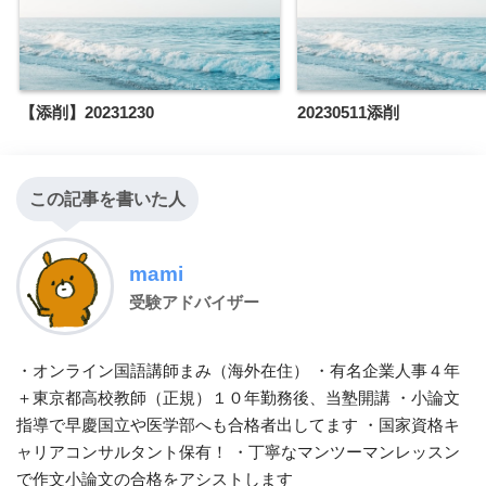
【添削】20231230
20230511添削
この記事を書いた人
mami
受験アドバイザー
・オンライン国語講師まみ（海外在住） ・有名企業人事４年
＋東京都高校教師（正規）１０年勤務後、当塾開講 ・小論文
指導で早慶国立や医学部へも合格者出してます ・国家資格キ
ャリアコンサルタント保有！ ・丁寧なマンツーマンレッスン
で作文小論文の合格をアシストします