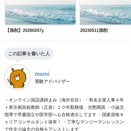
【添削】20260207y
20230511添削
この記事を書いた人
mami
受験アドバイザー
・オンライン国語講師まみ（海外在住） ・有名企業人事４年
＋東京都高校教師（正規）１０年勤務後、当塾開講 ・小論文
指導で早慶国立や医学部へも合格者出してます ・国家資格キ
ャリアコンサルタント保有！ ・丁寧なマンツーマンレッスン
で作文小論文の合格をアシストします