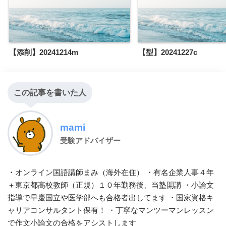
【添削】20241214m
【型】20241227c
この記事を書いた人
mami
受験アドバイザー
・オンライン国語講師まみ（海外在住） ・有名企業人事４年
＋東京都高校教師（正規）１０年勤務後、当塾開講 ・小論文
指導で早慶国立や医学部へも合格者出してます ・国家資格キ
ャリアコンサルタント保有！ ・丁寧なマンツーマンレッスン
で作文小論文の合格をアシストします