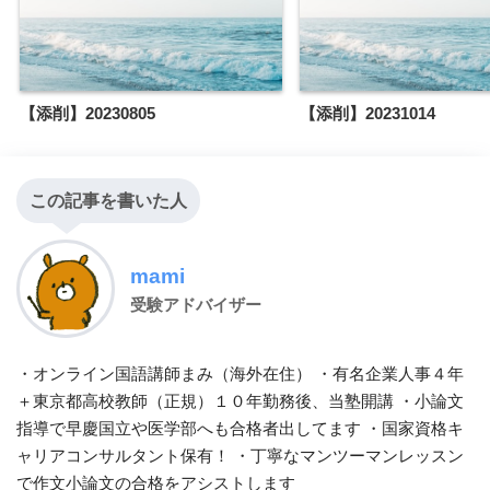
【添削】20230805
【添削】20231014
この記事を書いた人
mami
受験アドバイザー
・オンライン国語講師まみ（海外在住） ・有名企業人事４年
＋東京都高校教師（正規）１０年勤務後、当塾開講 ・小論文
指導で早慶国立や医学部へも合格者出してます ・国家資格キ
ャリアコンサルタント保有！ ・丁寧なマンツーマンレッスン
で作文小論文の合格をアシストします