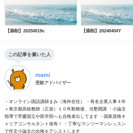
【添削】20250619c
【添削】20240404Y
この記事を書いた人
mami
受験アドバイザー
・オンライン国語講師まみ（海外在住） ・有名企業人事４年
＋東京都高校教師（正規）１０年勤務後、当塾開講 ・小論文
指導で早慶国立や医学部へも合格者出してます ・国家資格キ
ャリアコンサルタント保有！ ・丁寧なマンツーマンレッスン
で作文小論文の合格をアシストします