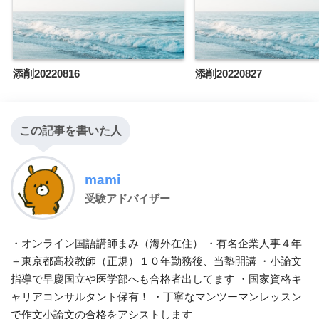
添削20220816
添削20220827
この記事を書いた人
mami
受験アドバイザー
・オンライン国語講師まみ（海外在住） ・有名企業人事４年
＋東京都高校教師（正規）１０年勤務後、当塾開講 ・小論文
指導で早慶国立や医学部へも合格者出してます ・国家資格キ
ャリアコンサルタント保有！ ・丁寧なマンツーマンレッスン
で作文小論文の合格をアシストします