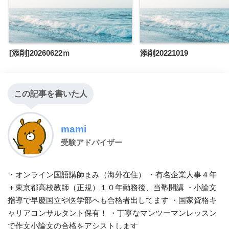
[添削]20260622ｍ
添削20221019
この記事を書いた人
mami
受験アドバイザー
・オンライン国語講師まみ（海外在住） ・有名企業人事４年
＋東京都高校教師（正規）１０年勤務後、当塾開講 ・小論文
指導で早慶国立や医学部へも合格者出してます ・国家資格キ
ャリアコンサルタント保有！ ・丁寧なマンツーマンレッスン
で作文小論文の合格をアシストします