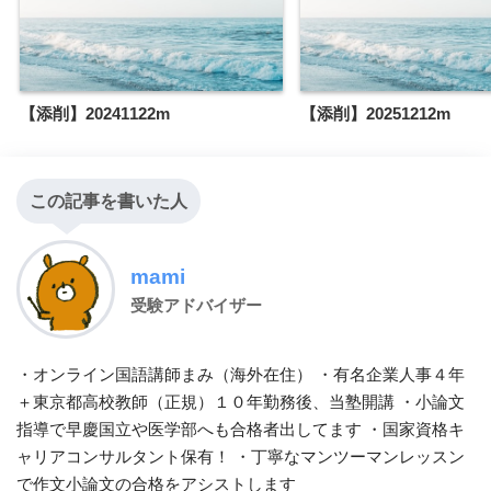
【添削】20241122m
【添削】20251212m
この記事を書いた人
mami
受験アドバイザー
・オンライン国語講師まみ（海外在住） ・有名企業人事４年
＋東京都高校教師（正規）１０年勤務後、当塾開講 ・小論文
指導で早慶国立や医学部へも合格者出してます ・国家資格キ
ャリアコンサルタント保有！ ・丁寧なマンツーマンレッスン
で作文小論文の合格をアシストします